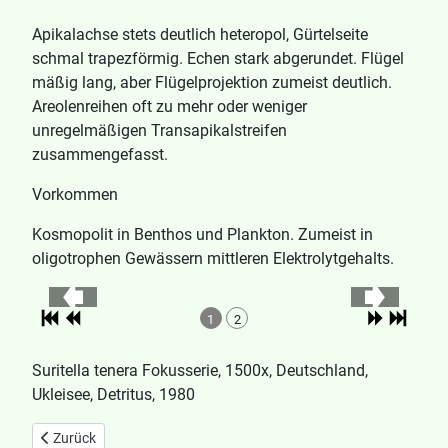
Apikalachse stets deutlich heteropol, Gürtelseite
schmal trapezförmig. Echen stark abgerundet. Flügel
mäßig lang, aber Flügelprojektion zumeist deutlich.
Areolenreihen oft zu mehr oder weniger
unregelmäßigen Transapikalstreifen
zusammengefasst.
Vorkommen
Kosmopolit in Benthos und Plankton. Zumeist in
oligotrophen Gewässern mittleren Elektrolytgehalts.
1
2
Suritella tenera Fokusserie, 1500x, Deutschland,
Ukleisee, Detritus, 1980
Vorheriger Beitrag: Surirella minuta
Zurück