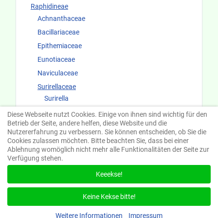
Raphidineae
Achnanthaceae
Bacillariaceae
Epithemiaceae
Eunotiaceae
Naviculaceae
Surirellaceae
Surirella
Cymatopleura
Diese Webseite nutzt Cookies. Einige von ihnen sind wichtig für den
Betrieb der Seite, andere helfen, diese Website und die
Fundorte und Ökologie
Nutzererfahrung zu verbessern. Sie können entscheiden, ob Sie die
Cookies zulassen möchten. Bitte beachten Sie, dass bei einer
Ablehnung womöglich nicht mehr alle Funktionalitäten der Seite zur
Verfügung stehen.
Keeekse!
Suchen
Keine Kekse bitte!
Weitere Informationen
Impressum