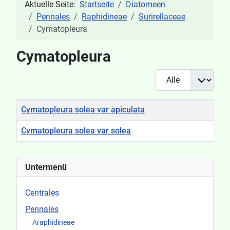
Aktuelle Seite:
Startseite
Diatomeen
Pennales
Raphidineae
Surirellaceae
Cymatopleura
Cymatopleura
Anzeige #
Titel
Cymatopleura solea var apiculata
Cymatopleura solea var solea
Beiträge
Untermenü
Centrales
Pennales
Araphidineae