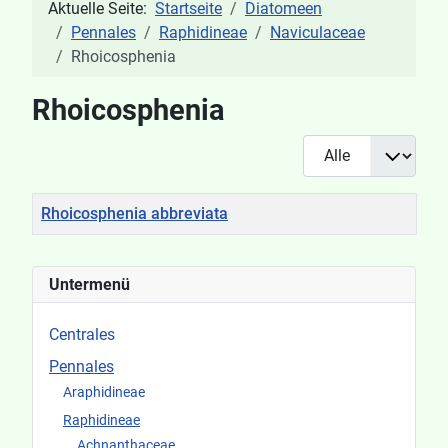
Aktuelle Seite:
Startseite
Diatomeen
Pennales
Raphidineae
Naviculaceae
Rhoicosphenia
Rhoicosphenia
Anzeige #
Titel
Rhoicosphenia abbreviata
Beiträge
Untermenü
Centrales
Pennales
Araphidineae
Raphidineae
Achnanthaceae