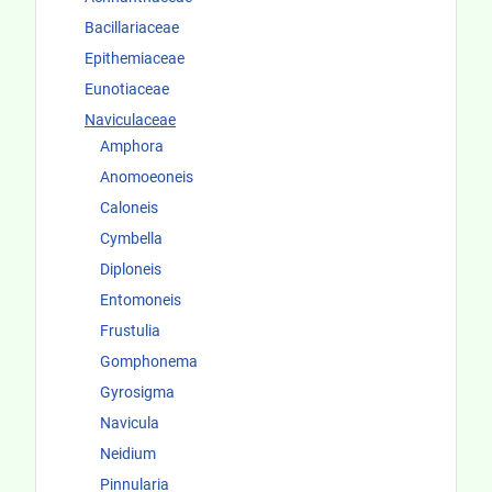
Bacillariaceae
Epithemiaceae
Eunotiaceae
Naviculaceae
Amphora
Anomoeoneis
Caloneis
Cymbella
Diploneis
Entomoneis
Frustulia
Gomphonema
Gyrosigma
Navicula
Neidium
Pinnularia