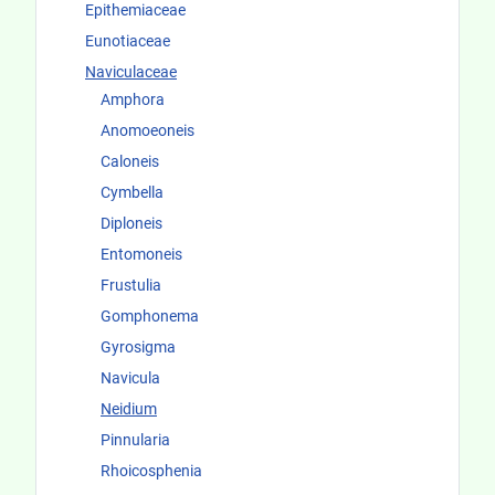
Epithemiaceae
Eunotiaceae
Naviculaceae
Amphora
Anomoeoneis
Caloneis
Cymbella
Diploneis
Entomoneis
Frustulia
Gomphonema
Gyrosigma
Navicula
Neidium
Pinnularia
Rhoicosphenia