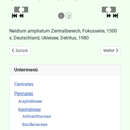
1
2
Neidium ampliatum Zentralbereich, Fokusserie, 1500
x, Deutschland, Ukleisee, Detritus, 1980
Vorheriger Beitrag: Neidium affine
Nächster Beitr
Zurück
Weiter
Untermenü
Centrales
Pennales
Araphidineae
Raphidineae
Achnanthaceae
Bacillariaceae