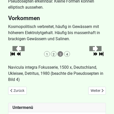
Pseudosepten erkennbar. Kleine Formen können
elliptisch aussehen.
Vorkommen
Kosmopolitisch verbreitet, häufig in Gewässern mit
höherem Elektrolytgehalt. Häufig bis massenhaft in
brackigen Gewässern und Salinen.
1
2
3
4
Navicula integra Fokusserie, 1500 x, Deutschland,
Ukleisee, Detritus, 1980 (beachte die Pseudosepten in
Bild 4)
Vorheriger Beitrag: Navicula insociabilis
Nächster Beitra
Zurück
Weiter
Untermenü