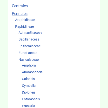
Centrales
Pennales
Araphidineae
Raphidineae
Achnanthaceae
Bacillariaceae
Epithemiaceae
Eunotiaceae
Naviculaceae
Amphora
Anomoeoneis
Caloneis
Cymbella
Diploneis
Entomoneis
Frustulia