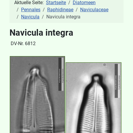
Aktuelle Seite:
Startseite
Diatomeen
Pennales
Raphidineae
Naviculaceae
Navicula
Navicula integra
Navicula integra
DV-Nr. 6812