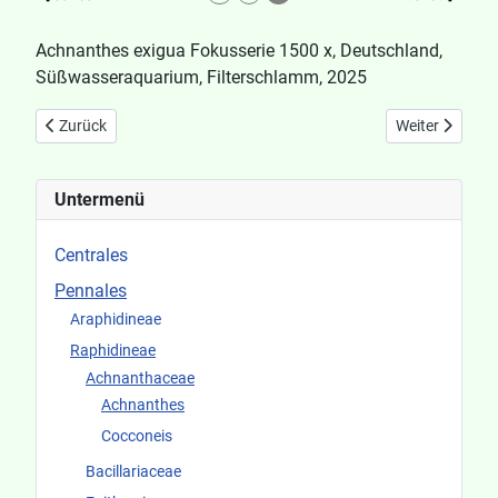
Achnanthes exigua Fokusserie 1500 x, Deutschland,
Süßwasseraquarium, Filterschlamm, 2025
Vorheriger Beitrag: Achnanthes delicatula ssp. delicatula
Nächster Beitr
Zurück
Weiter
Untermenü
Centrales
Pennales
Araphidineae
Raphidineae
Achnanthaceae
Achnanthes
Cocconeis
Bacillariaceae