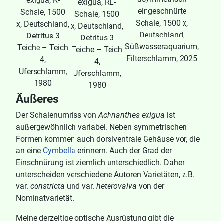
exigua, R-
exigua, RL-
eingeschnürte
Schale, 1500
Schale, 1500
Schale, 1500 x,
x, Deutschland,
x, Deutschland,
Deutschland,
Detritus 3
Detritus 3
Süßwasseraquarium,
Teiche – Teich
Teiche – Teich
Filterschlamm, 2025
4,
4,
Uferschlamm,
Uferschlamm,
1980
1980
Äußeres
Der Schalenumriss von
Achnanthes exigua
ist
außergewöhnlich variabel. Neben symmetrischen
Formen kommen auch dorsiventrale Gehäuse vor, die
an eine
Cymbella
erinnern. Auch der Grad der
Einschnürung ist ziemlich unterschiedlich. Daher
unterscheiden verschiedene Autoren Varietäten, z.B.
var.
constricta
und var.
heterovalva
von der
Nominatvarietät.
Meine derzeitige optische Ausrüstung gibt die