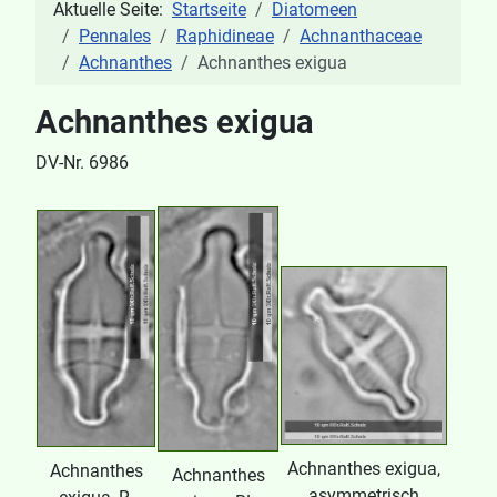
Aktuelle Seite:
Startseite
Diatomeen
Pennales
Raphidineae
Achnanthaceae
Achnanthes
Achnanthes exigua
Achnanthes exigua
DV-Nr. 6986
Achnanthes exigua,
Achnanthes
Achnanthes
asymmetrisch