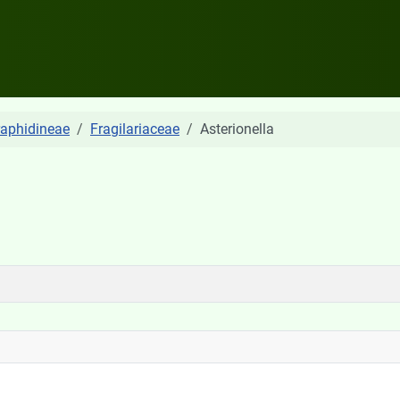
raphidineae
Fragilariaceae
Asterionella