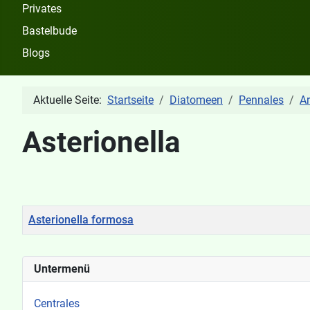
Privates
Bastelbude
Blogs
Aktuelle Seite:
Startseite
Diatomeen
Pennales
A
Asterionella
Titel
Asterionella formosa
Beiträge
Untermenü
Centrales