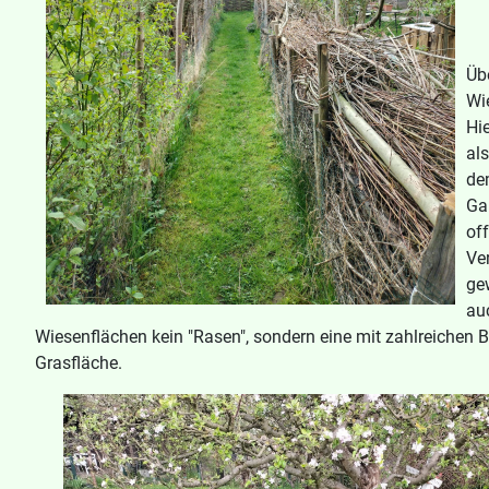
Üb
Wi
Hi
als
de
Ga
off
Ver
ge
au
Wiesenflächen kein "Rasen", sondern eine mit zahlreichen B
Grasfläche.