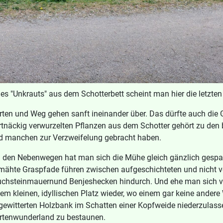
des "Unkrauts" aus dem Schotterbett scheint man hier die letzt
rten und Weg gehen sanft ineinander über. Das dürfte auch die 
rtnäckig verwurzelten Pflanzen aus dem Schotter gehört zu den
d manchen zur Verzweifelung gebracht haben.
i den Nebenwegen hat man sich die Mühe gleich gänzlich gespart
mähte Graspfade führen zwischen aufgeschichteten und nicht v
uchsteinmauernund Benjeshecken hindurch. Und ehe man sich ver
em kleinen, idyllischen Platz wieder, wo einem gar keine andere W
gewitterten Holzbank im Schatten einer Kopfweide niederzulasse
rtenwunderland zu bestaunen.