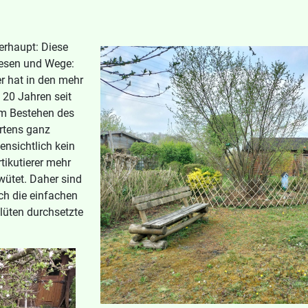
erhaupt: Diese
esen und Wege:
er hat in den mehr
 20 Jahren seit
m Bestehen des
rtens ganz
ensichtlich kein
tikutierer mehr
wütet. Daher sind
ch die einfachen
lüten durchsetzte