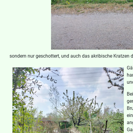
sondern nur geschottert, und auch das akribische Kratzen 
G
ä
ha
un
Be
ge
Br
ein
an
Ga