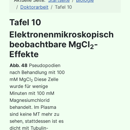
Aktuelle Seite:
Startseite
Biologie
Doktorarbeit
Tafel 10
Tafel 10
Elektronenmikroskopisch
beobachtbare MgCl
-
2
Effekte
Abb. 48
Pseudopodien
nach Behandlung mit 100
mM MgCl
Diese Zelle
2
wurde für wenige
Minuten mit 100 mM
Magnesiumchlorid
behandelt. Im Plasma
sind keine MT mehr zu
sehen, stattdessen ist es
dicht mit Tubulin-