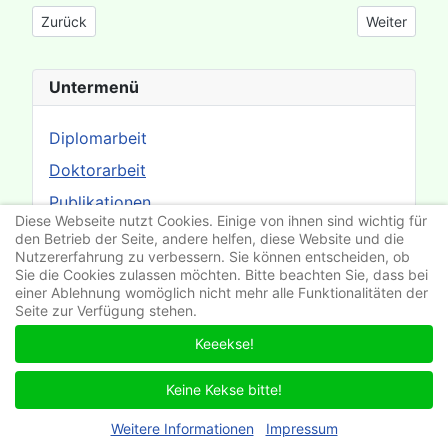
Vorheriger Beitrag: Tafel 9
Nächster Bei
Zurück
Weiter
Untermenü
Diplomarbeit
Doktorarbeit
Publikationen
Diese Webseite nutzt Cookies. Einige von ihnen sind wichtig für
Elektronenmikroskopische Bilder
den Betrieb der Seite, andere helfen, diese Website und die
Nutzererfahrung zu verbessern. Sie können entscheiden, ob
Sie die Cookies zulassen möchten. Bitte beachten Sie, dass bei
einer Ablehnung womöglich nicht mehr alle Funktionalitäten der
Seite zur Verfügung stehen.
Keeekse!
Suchen
Keine Kekse bitte!
Weitere Informationen
Impressum