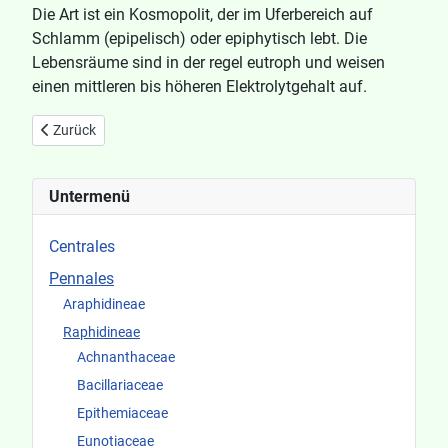
Die Art ist ein Kosmopolit, der im Uferbereich auf
Schlamm (epipelisch) oder epiphytisch lebt. Die
Lebensräume sind in der regel eutroph und weisen
einen mittleren bis höheren Elektrolytgehalt auf.
Vorheriger Beitrag: Cymatopleura solea var apiculata
Zurück
Untermenü
Centrales
Pennales
Araphidineae
Raphidineae
Achnanthaceae
Bacillariaceae
Epithemiaceae
Eunotiaceae