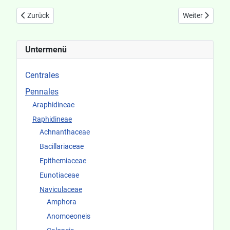
Vorheriger Beitrag: Navicula lanceolata
Nächster Beitr
Zurück
Weiter
Untermenü
Centrales
Pennales
Araphidineae
Raphidineae
Achnanthaceae
Bacillariaceae
Epithemiaceae
Eunotiaceae
Naviculaceae
Amphora
Anomoeoneis