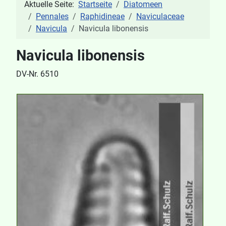
Aktuelle Seite:
Startseite
Diatomeen
Pennales
Raphidineae
Naviculaceae
Navicula
Navicula libonensis
Navicula libonensis
DV-Nr. 6510