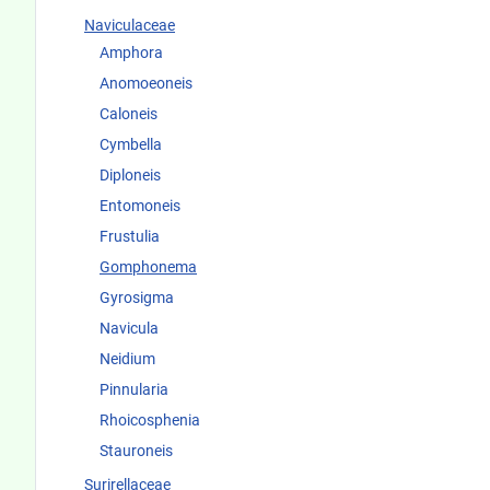
Naviculaceae
Amphora
Anomoeoneis
Caloneis
Cymbella
Diploneis
Entomoneis
Frustulia
Gomphonema
Gyrosigma
Navicula
Neidium
Pinnularia
Rhoicosphenia
Stauroneis
Surirellaceae