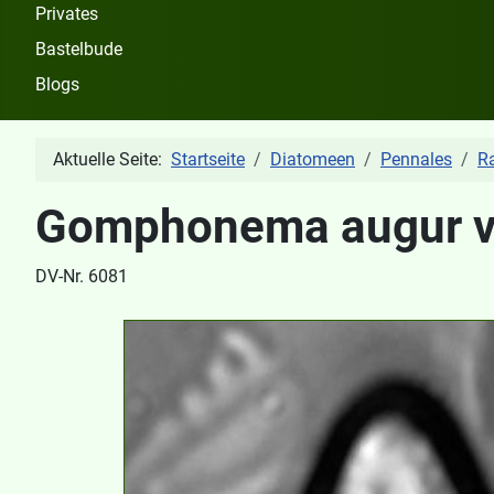
Privates
Bastelbude
Blogs
Aktuelle Seite:
Startseite
Diatomeen
Pennales
R
Gomphonema augur v
DV-Nr. 6081