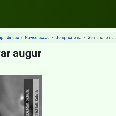
aphidineae
Naviculaceae
Gomphonema
Gomphonema au
ar augur