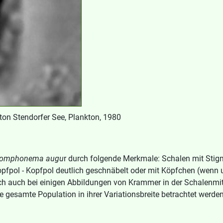
on Stendorfer See, Plankton, 1980
omphonema augu
r durch folgende Merkmale: Schalen mit Stigm
Kopfpol - Kopfpol deutlich geschnäbelt oder mit Köpfchen (wen
ch auch bei einigen Abbildungen von Krammer in der Schalenmitte
e gesamte Population in ihrer Variationsbreite betrachtet wer