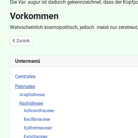
Die
Var. augur
ist dadurch gekennzeichnet, dass der Kopfpo
Vorkommen
Wahrscheinlich kosmopolitisch, jedoch meist nur zerstreut,
Vorheriger Beitrag: Gomphonema angustatum
Zurück
Untermenü
Centrales
Pennales
Araphidineae
Raphidineae
Achnanthaceae
Bacillariaceae
Epithemiaceae
Eunotiaceae