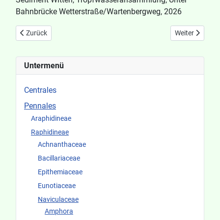
Bahnbrücke Wetterstraße/Wartenbergweg, 2026
Vorheriger Beitrag: Amphora montana
Nächster Beitr
Zurück
Weiter
Untermenü
Centrales
Pennales
Araphidineae
Raphidineae
Achnanthaceae
Bacillariaceae
Epithemiaceae
Eunotiaceae
Naviculaceae
Amphora