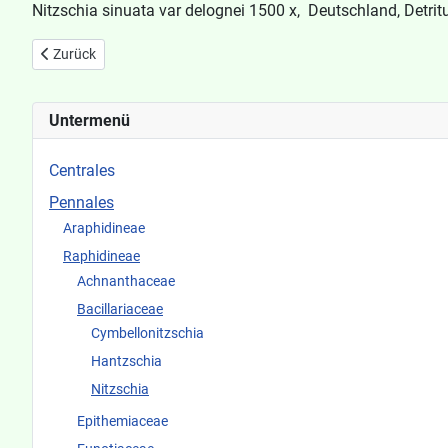
Nitzschia sinuata var delognei 1500 x, Deutschland, Detrit
Vorheriger Beitrag: Nitzschia sigmoidea
Zurück
Untermenü
Centrales
Pennales
Araphidineae
Raphidineae
Achnanthaceae
Bacillariaceae
Cymbellonitzschia
Hantzschia
Nitzschia
Epithemiaceae