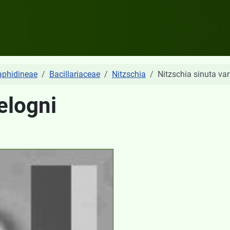
aphidineae
Bacillariaceae
Nitzschia
Nitzschia sinuta var
elogni