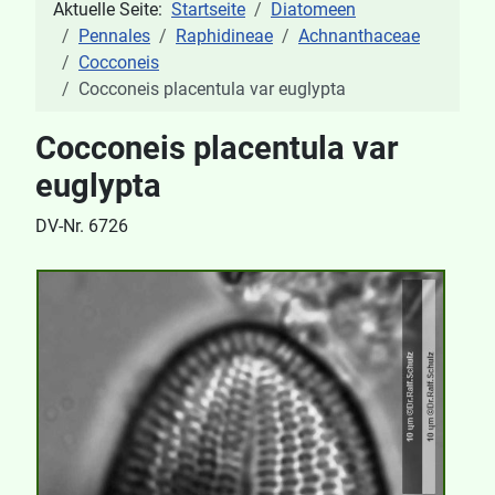
Aktuelle Seite:
Startseite
Diatomeen
Pennales
Raphidineae
Achnanthaceae
Cocconeis
Cocconeis placentula var euglypta
Cocconeis placentula var
euglypta
DV-Nr. 6726