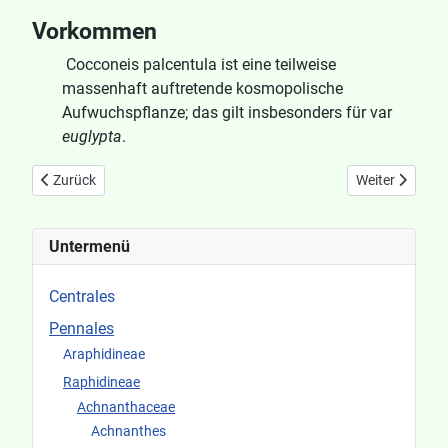
Vorkommen
Cocconeis palcentula ist eine teilweise
massenhaft auftretende kosmopolische
Aufwuchspflanze; das gilt insbesonders für var
euglypta
.
Vorheriger Beitrag: Cocconeis pediculus
Nächster Beitr
Zurück
Weiter
Untermenü
Centrales
Pennales
Araphidineae
Raphidineae
Achnanthaceae
Achnanthes