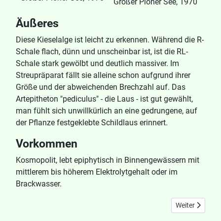
Großer Plöner See, 1970
Äußeres
Diese Kieselalge ist leicht zu erkennen. Während die R-
Schale flach, dünn und unscheinbar ist, ist die RL-
Schale stark gewölbt und deutlich massiver. Im
Streupräparat fällt sie alleine schon aufgrund ihrer
Größe und der abweichenden Brechzahl auf. Das
Artepitheton "pediculus" - die Laus - ist gut gewählt,
man fühlt sich unwillkürlich an eine gedrungene, auf
der Pflanze festgeklebte Schildlaus erinnert.
Vorkommen
Kosmopolit, lebt epiphytisch in Binnengewässern mit
mittlerem bis höherem Elektrolytgehalt oder im
Brackwasser.
Nächster Beitr
Weiter