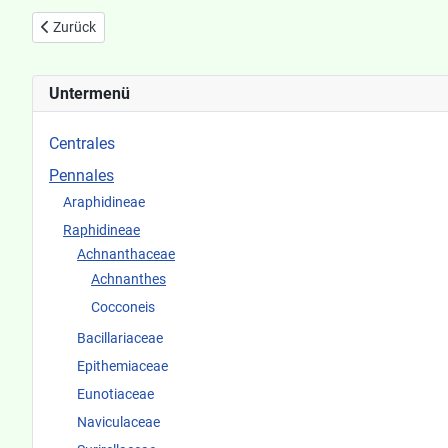
Vorheriger Beitrag: Achnanthes conspicua
Zurück
Untermenü
Centrales
Pennales
Araphidineae
Raphidineae
Achnanthaceae
Achnanthes
Cocconeis
Bacillariaceae
Epithemiaceae
Eunotiaceae
Naviculaceae