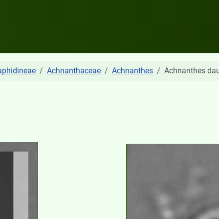
aphidineae
Achnanthaceae
Achnanthes
Achnanthes dau