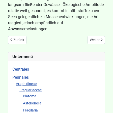
langsam fließender Gewässer. Ökologische Amplitude
relativ weit gespannt, es kommt in nährstoffreichen
Seen gelegentlich zu Massenentwicklungen, die Art
reagiert jedoch empfindlich auf
Abwasserbelastungen.
Vorheriger Beitrag: Fragilaria construens f venter
Nächster Beitra
Zurück
Weiter
Untermenü
Centrales
Pennales
Araphidineae
Fragilariaceae
Diatoma
Asterionella
Fragilaria