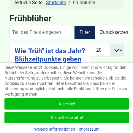
Aktuelle Seite:
Startseite
Frühblüher
Frühblüher
Teil des Titels eingeben
Filter
Zurücksetzen
Anzeige #
Wie "früh" ist das Jahr?
Blühzeitpunkte geben
eine Antwort
Diese Webseite nutzt Cookies. Einige von ihnen sind wichtig für den
Betrieb der Seite, andere helfen, diese Website und die
Nutzererfahrung zu verbessern. Sie können entscheiden, ob Sie die
Cookies zulassen möchten. Bitte beachten Sie, dass bei einer
Ablehnung womöglich nicht mehr alle Funktionalitäten der Seite zur
Verfügung stehen.
Keeekse!
Suchen
Keine Kekse bitte!
Weitere Informationen
Impressum