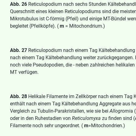
Abb. 26
Reticulopodium nach sechs Stunden Kältebehandlu
Querschnitt eines kleinen Reticulopodiums sind die meisten
Mikrotubulus ist C-förmig (Pfeil) und einige MT-Bündel w
begleitet (Pfeilköpfe). (
m
= Mitochondrium.)
Abb. 27
Reticulopodium nach einem Tag Kältebehandlung 
nach einem Tag Kältebehandlung weiter zurückgegangen. E
noch viele Pseudopodien, die - neben zahlreichen helikalen 
MT verfügen.
Abb. 28
Helikale Filamente im Zellkörper nach einem Tag 
enthält nach einem Tag Kältebehandlung Aggregate aus hel
Vergleich zu Tubulin-Parakristallen, wie sie bei
Allogromi
a 
oder in den Ruhestadien von
Reticulomyxa
zu finden sind (
Filamente noch sehr ungeordnet. (
m
=Mitochondrien.)