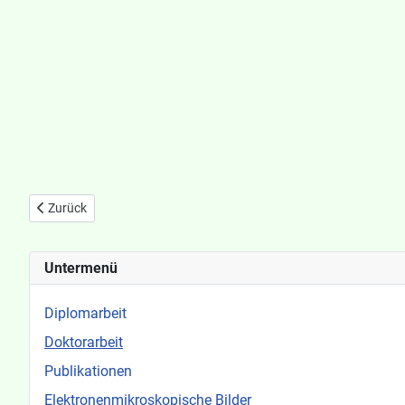
Vorheriger Beitrag: Tafel 1
Zurück
Untermenü
Diplomarbeit
Doktorarbeit
Publikationen
Elektronenmikroskopische Bilder