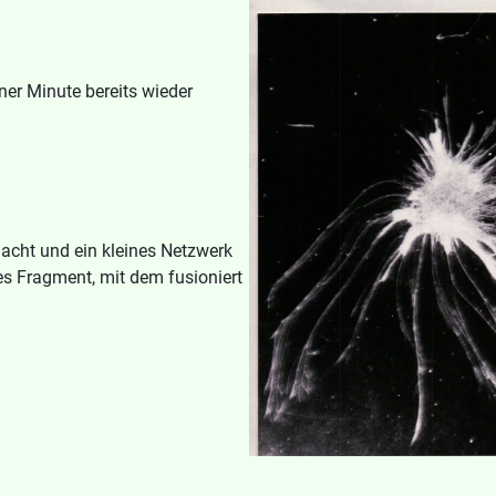
iner Minute bereits wieder
lacht und ein kleines Netzwerk
res Fragment, mit dem fusioniert
osa