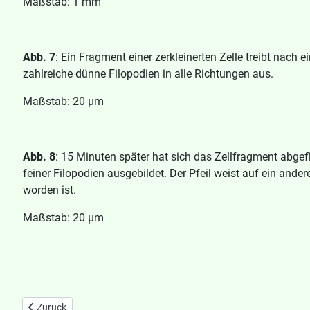
Maßstab: 1 mm
Abb. 7
: Ein Fragment einer zerkleinerten Zelle treibt nach e
zahlreiche dünne Filopodien in alle Richtungen aus.
Maßstab: 20 µm
Abb. 8
: 15 Minuten später hat sich das Zellfragment abgef
feiner Filopodien ausgebildet. Der Pfeil weist auf ein ande
worden ist.
Maßstab: 20 µm
Vorheriger Beitrag: 3.1 Cytoskelettausbildung bei Reticulomyxa fil
Zurück